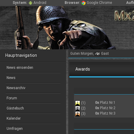
System:
Android
Browser:
Google Chrome
Aufl
Guten Morgen,
Gast
Hauptnavigation
News einsenden
Awards
News
Newsarchiv
Forum
0x
Platz Nr.1
(1)
0x
Platz Nr.2
(2)
Gästebuch
0x
Platz Nr.3
(3)
Kalender
Umfragen