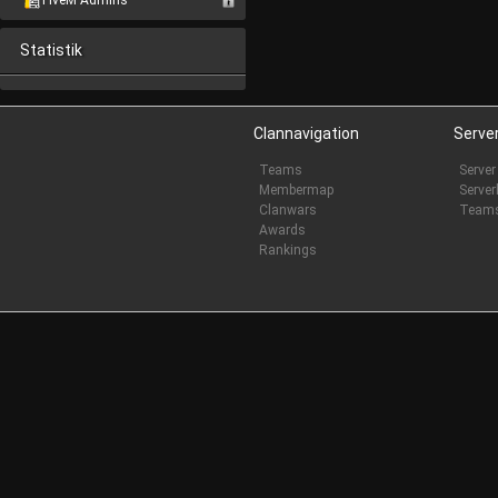
FiveM Admins
Statistik
Clannavigation
Serve
Teams
Server
Membermap
Server
Clanwars
Team
Awards
Rankings