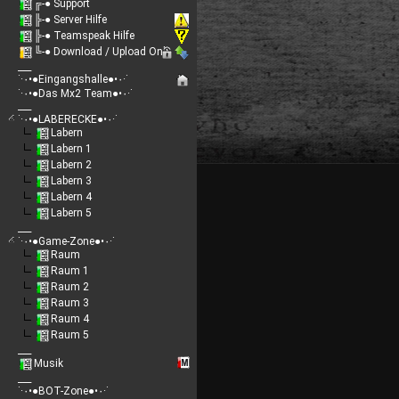
╔-● Support
╠-● Server Hilfe
╠-● Teamspeak Hilfe
╚-● Download / Upload Only
___
˙·٠•●Eingangshalle●•٠·˙
˙·٠•●Das Mx2 Team●•٠·˙
___
˙·٠•●LABERECKE●•٠·˙
Labern
Labern 1
Labern 2
Labern 3
Labern 4
Labern 5
___
˙·٠•●Game-Zone●•٠·˙
Raum
Raum 1
Raum 2
Raum 3
Raum 4
Raum 5
___
Musik
___
˙·٠•●BOT-Zone●•٠·˙