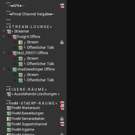
___
˙·٠•●AFK●•٠·˙
___
·٠•●Privat Channel Vergabe●•٠
___
___
» S T R E A M - L O U N G E «
» Streamer
fvoigt4 Offline
┌ Stream
└ Öffentlicher Talk
Mx2_FIRSTI Offline
┌ Stream
└ Öffentlicher Talk
shadowwhisper Offline
┌ Stream
└ Öffentlicher Talk
___
» E I G E N E - R Ä U M E «
» Ausstehende Löschungen «
___
» FiveM - GTA5 RP - R Ä U M E «
FiveM Warteraum
FiveM Bewerbungen
FiveM Serverarbeiten
FiveM Supportchannel
FiveM Ingame