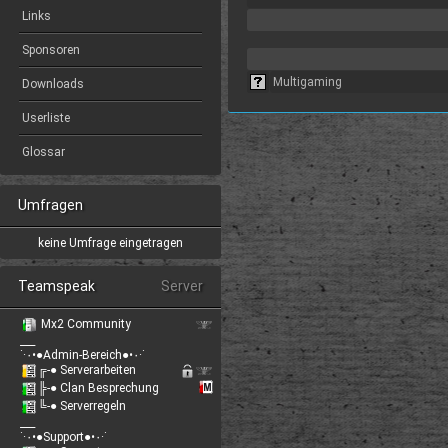
Links
Sponsoren
Multigaming
Downloads
Userliste
Glossar
Umfragen
keine Umfrage eingetragen
Teamspeak
Server
Mx2 Community
___
˙·٠•●Admin-Bereich●•٠·˙
╔-● Serverarbeiten
╠-● Clan Besprechung
╚-● Serverregeln
___
˙·٠•●Support●•٠·˙