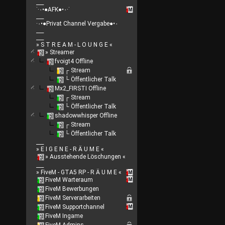
___
˙·٠•●AFK●•٠·˙
___
·٠•●Privat Channel Vergabe●•٠
___
___
» S T R E A M - L O U N G E «
» Streamer
fvoigt4 Offline
┌ Stream
└ Öffentlicher Talk
Mx2_FIRSTI Offline
┌ Stream
└ Öffentlicher Talk
shadowwhisper Offline
┌ Stream
└ Öffentlicher Talk
___
» E I G E N E - R Ä U M E «
» Ausstehende Löschungen «
___
» FiveM - GTA5 RP - R Ä U M E «
FiveM Warteraum
FiveM Bewerbungen
FiveM Serverarbeiten
FiveM Supportchannel
FiveM Ingame