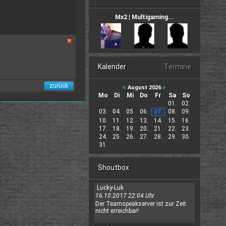
Mx2 | Multigaming...
Kalender
Termine
«
»
August 2026
Mo
Di
Mi
Do
Fr
Sa
So
01.
02.
03.
04.
05.
06.
08.
09.
07.
10.
11.
12.
13.
14.
15.
16.
17.
18.
19.
20.
21.
22.
23.
24.
25.
26.
27.
28.
29.
30.
31.
Shoutbox
Lucky-Luk
16.10.2017 22:04 Uhr
Der Teamspeakserver ist zur Zeit
nicht erreichbar!