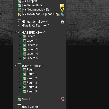
╔-● Support
╠-● Server Hilfe
╠-● Teamspeak Hilfe
╚-● Download / Upload Only
___
˙·٠•●Eingangshalle●•٠·˙
˙·٠•●Das Mx2 Team●•٠·˙
___
˙·٠•●LABERECKE●•٠·˙
Labern
Labern 1
Labern 2
Labern 3
Labern 4
Labern 5
___
˙·٠•●Game-Zone●•٠·˙
Raum
Raum 1
Raum 2
Raum 3
Raum 4
Raum 5
___
Musik
___
˙·٠•●BOT-Zone●•٠·˙