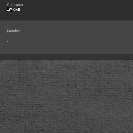
Co-Leader
Krolf
-
Member
-
-