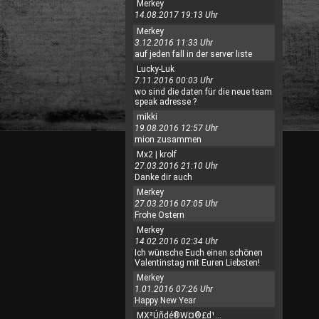
Merkey
14.08.2017 19:13 Uhr
Merkey
3.12.2016 11:33 Uhr
auf jeden fall in der server liste
Lucky-Luk
7.11.2016 00:03 Uhr
wo sind die daten für die neue team
speak adresse ?
mikki
19.08.2016 12:57 Uhr
mion zusammen
Mx2 | krolf
27.03.2016 21:10 Uhr
Danke dir auch
Merkey
27.03.2016 07:05 Uhr
Frohe Ostern
Merkey
14.02.2016 02:34 Uhr
Ich wünsche Euch einen schönen
Valentinstag mit Euren Liebsten!
Merkey
1.01.2016 07:26 Uhr
Happy New Year
MX²Úñdé®W¤®£d¹...