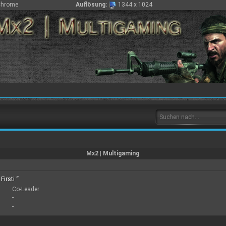
Chrome
Auflösung:
1344 x 1024
Mx2 | Multigaming
Firsti
”
Co-Leader
-
-