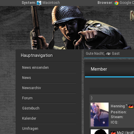
System:
Macintosh
Browser:
Google 
Gute Nacht,
Gast
Hauptnavigation
News einsenden
Member
News
Newsarchiv
:)
Forum
Henning “
Gästebuch
Position:
Steam:
Kalender
ICQ:
Umfragen
Mx2 | krolf