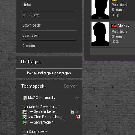
Links
Position:
Steam:
Sponsoren
ICQ:
Downloads
Merkey
Position:
Userliste
Steam:
ICQ:
Glossar
Umfragen
keine Umfrage eingetragen
Teamspeak
Server
Mx2 Community
___
˙·٠•●Admin-Bereich●•٠·˙
╔-● Serverarbeiten
╠-● Clan Besprechung
╚-● Serverregeln
___
˙·٠•●Support●•٠·˙