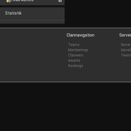
FiveM Admins
Statistik
Clannavigation
Serve
Teams
Server
Membermap
Server
Clanwars
Team
Awards
Rankings