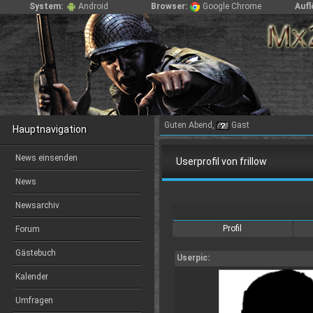
System:
Android
Browser:
Google Chrome
Aufl
Guten Abend,
Gast
Hauptnavigation
News einsenden
Userprofil von frillow
News
Newsarchiv
Profil
Forum
Gästebuch
Userpic:
Kalender
Umfragen