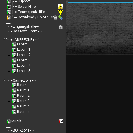
╔-● Support
╠-● Server Hilfe
╠-● Teamspeak Hilfe
╚-● Download / Upload Only
___
˙·٠•●Eingangshalle●•٠·˙
˙·٠•●Das Mx2 Team●•٠·˙
___
˙·٠•●LABERECKE●•٠·˙
Labern
Labern 1
Labern 2
Labern 3
Labern 4
Labern 5
___
˙·٠•●Game-Zone●•٠·˙
Raum
Raum 1
Raum 2
Raum 3
Raum 4
Raum 5
___
Musik
___
˙·٠•●BOT-Zone●•٠·˙