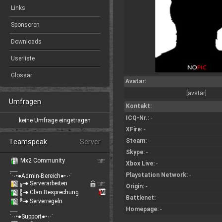
Links
Sponsoren
Downloads
Userliste
Glossar
Avatar:
[avatar]
Umfragen
Kontakt:
ICQ-Nr.:
-
keine Umfrage eingetragen
XFire:
-
Steam:
-
Teamspeak
Server
Skype:
-
Mx2 Community
Xbox Live:
-
___
Playstation Network:
-
˙·٠•●Admin-Bereich●•٠·˙
╔-● Serverarbeiten
Origin:
-
╠-● Clan Besprechung
Battlenet:
-
╚-● Serverregeln
Homepage:
-
___
˙·٠•●Support●•٠·˙