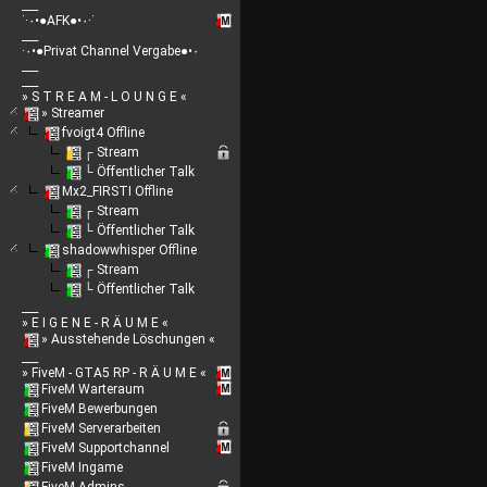
___
˙·٠•●AFK●•٠·˙
___
·٠•●Privat Channel Vergabe●•٠
___
___
» S T R E A M - L O U N G E «
» Streamer
fvoigt4 Offline
┌ Stream
└ Öffentlicher Talk
Mx2_FIRSTI Offline
┌ Stream
└ Öffentlicher Talk
shadowwhisper Offline
┌ Stream
└ Öffentlicher Talk
___
» E I G E N E - R Ä U M E «
» Ausstehende Löschungen «
___
» FiveM - GTA5 RP - R Ä U M E «
FiveM Warteraum
FiveM Bewerbungen
FiveM Serverarbeiten
FiveM Supportchannel
FiveM Ingame