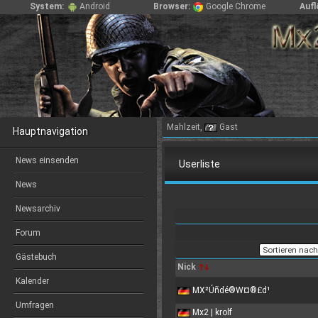
System:
Android
Browser:
Google Chrome
Aufl
Mahlzeit,
Gast
Hauptnavigation
News einsenden
Userliste
News
Newsarchiv
Forum
Gästebuch
Nick
Kalender
MX²Úñdé®W¤®£d¹
Umfragen
Mx2 | krolf