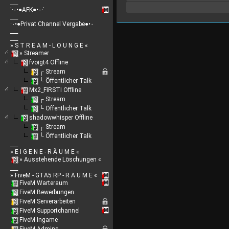
___
˙·٠•●AFK●•٠·˙
___
·٠•●Privat Channel Vergabe●•٠
___
___
» S T R E A M - L O U N G E «
» Streamer
fvoigt4 Offline
┌ Stream
└ Öffentlicher Talk
Mx2_FIRSTI Offline
┌ Stream
└ Öffentlicher Talk
shadowwhisper Offline
┌ Stream
└ Öffentlicher Talk
___
» E I G E N E - R Ä U M E «
» Ausstehende Löschungen «
___
» FiveM - GTA5 RP - R Ä U M E «
FiveM Warteraum
FiveM Bewerbungen
FiveM Serverarbeiten
FiveM Supportchannel
FiveM Ingame