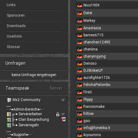
Links
Nico1909
Datei
Sponsoren
Merkey
Downloads
Anastasia
barnes6715
Userliste
chenchen12495
Glossar
chenlina
chenyingying
Umfragen
Denoso
DJStrikerLP
keine Umfrage eingetragen
eurofighter1726
FelishaPalombo
Teamspeak
Server
Firsti
Flippy
Mx2 Community
___
francismake
˙·٠•●Admin-Bereich●•٠·˙
frillow
╔-● Serverarbeiten
╠-● Clan Besprechung
gao
╚-● Serverregeln
info@fonetika.it
___
˙·٠•●Support●•٠·˙
kiyoumins