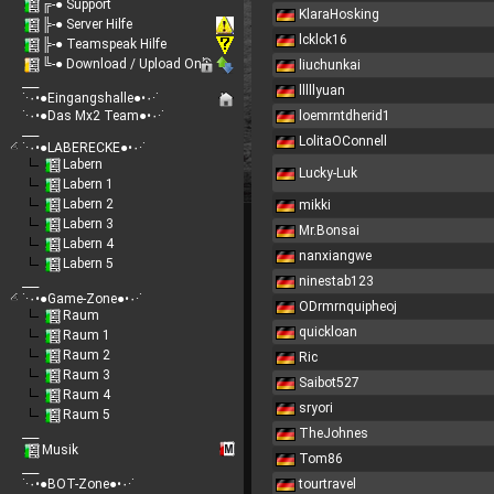
╔-● Support
KlaraHosking
╠-● Server Hilfe
lcklck16
╠-● Teamspeak Hilfe
╚-● Download / Upload Only
liuchunkai
___
lllllyuan
˙·٠•●Eingangshalle●•٠·˙
˙·٠•●Das Mx2 Team●•٠·˙
loemrntdherid1
___
LolitaOConnell
˙·٠•●LABERECKE●•٠·˙
Labern
Lucky-Luk
Labern 1
Labern 2
mikki
Labern 3
Mr.Bonsai
Labern 4
nanxiangwe
Labern 5
ninestab123
___
˙·٠•●Game-Zone●•٠·˙
ODrmrnquipheoj
Raum
quickloan
Raum 1
Raum 2
Ric
Raum 3
Saibot527
Raum 4
sryori
Raum 5
___
TheJohnes
Musik
Tom86
___
˙·٠•●BOT-Zone●•٠·˙
tourtravel