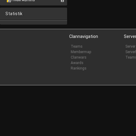
FiveM Admins
Statistik
Clannavigation
Serve
Teams
Server
Membermap
Server
Clanwars
Team
Awards
Rankings